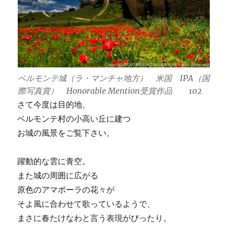
ベルモンテ城（ラ・マンチャ地方） 米国 IPA（国
際写真賞） Honorable Mention受賞作品 102
さて今度は目的地、
ベルモンテ村の小高い丘に建つ
お城の風景をご覧下さい。
躍動的な雲に青空。
また城の周囲に広がる
原色のアマポーラの花々が
そよ風に合わせて歌っているようで、
まさに春たけなわと言う表現がぴったり。