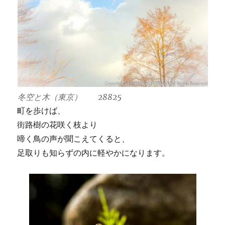
冬空と木（東京） 28825
町を歩けば、
街路樹の花咲く枝より
啼く鳥の声が聞こえてくると、
足取りも知らずの内に軽やかになります。