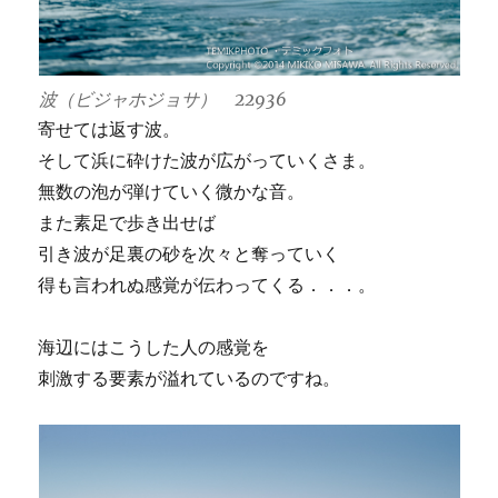
波（ビジャホジョサ） 22936
寄せては返す波。
そして浜に砕けた波が広がっていくさま。
無数の泡が弾けていく微かな音。
また素足で歩き出せば
引き波が足裏の砂を次々と奪っていく
得も言われぬ感覚が伝わってくる．．．。
海辺にはこうした人の感覚を
刺激する要素が溢れているのですね。