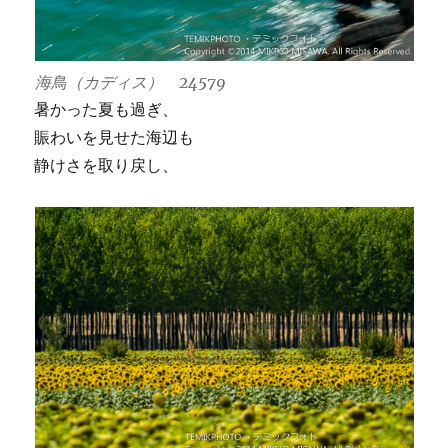
海鳥（カディス） 24579
暑かった夏も過ぎ、
賑わいを見せた海辺も
静けさを取り戻し、