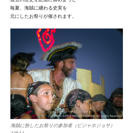
毎夏、海賊に纏わる史実を
元にしたお祭りが催されます。
海賊に扮したお祭りの参加者（ビジャホジョサ）
22644