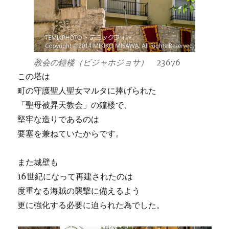
教会の鐘楼（ビジャホジョサ） 23676
この塔は
町の守護聖人聖女マルタに捧げられた
「聖母被昇天教会」の鐘楼で、
堅牢な造りであるのは
要塞を兼ねていたからです。
また城壁も
16世紀になって再建されたのは
度重なる海賊の襲撃に備えるよう
更に強化する必要に迫られた為でした。