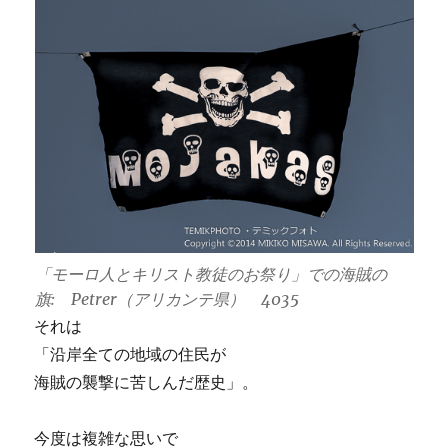
「モーロ人とキリスト教徒のお祭り」での海賊の
旗: Petrer（アリカンテ県） 4035
それは
「沿岸全ての地域の住民が
海賊の襲撃に苦しんだ歴史」。
今度は複雑な思いで