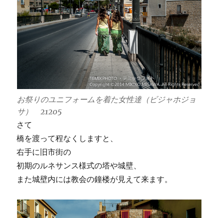
お祭りのユニフォームを着た女性達（ビジャホジョ
サ） 21205
さて
橋を渡って程なくしますと、
右手に旧市街の
初期のルネサンス様式の塔や城壁、
また城壁内には教会の鐘楼が見えて来ます。