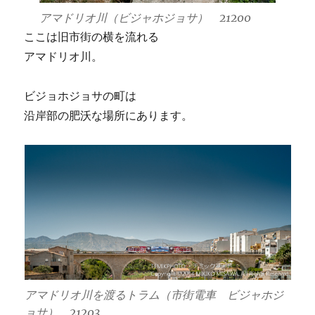
アマドリオ川（ビジャホジョサ） 21200
ここは旧市街の横を流れる
アマドリオ川。
ビジョホジョサの町は
沿岸部の肥沃な場所にあります。
アマドリオ川を渡るトラム（市街電車 ビジャホジ
ョサ） 21203