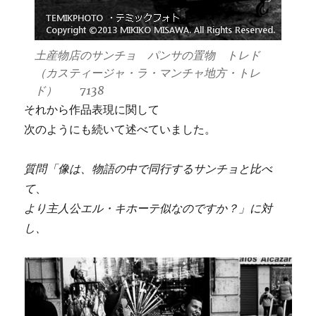
土産物店のサンチョ パンサの置物 トレド
（カスティージャ・ラ・マンチャ地方・トレ
ド） 7138
それから作品表現に関して
次のようにも続いて述べていました。
質問「像は、物語の中で同行するサンチョと比べ
て
、
より主人公エル・キホーテ似なのですか？」に対
し、