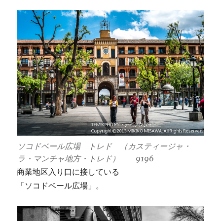
ソコドベール広場 トレド （カスティージャ・
ラ・マンチャ地方・トレド） 9196
商業地区入り口に接している
「ソコドベール広場」。