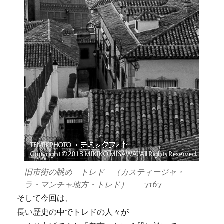
旧市街の眺め トレド （カスティージャ・
ラ・マンチャ地方・トレド） 7167
そして今回は、
長い歴史の中でトレドの人々が