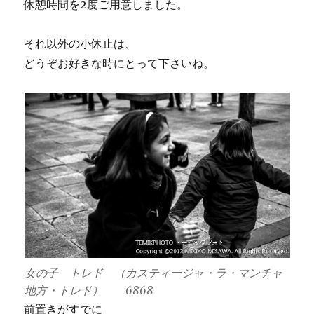
休憩時間を2度ご用意しました。
それ以外の小休止は、
どうぞお好きな時にとって下さいね。
女の子 トレド （カスティージャ・ラ・マンチャ
地方・トレド） 6868
前置きがすでに