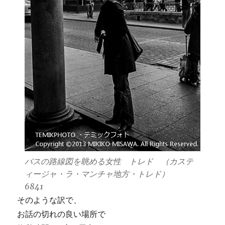
バスの路線図を眺める女性 トレド （カステ
ィージャ・ラ・マンチャ地方・トレド）
6841
そのような訳で、
お話の切れの良い場所で