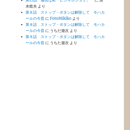
第17話 陽気な町「ビジャホジョサ」
に
清
水稔夫
より
第８話 ストップ・ボタンは解除して モハカ
ールの今昔
に
FotoMikiko
より
第８話 ストップ・ボタンは解除して モハカ
ールの今昔
に
うちだ遊次
より
第８話 ストップ・ボタンは解除して モハカ
ールの今昔
に
うちた遊次
より