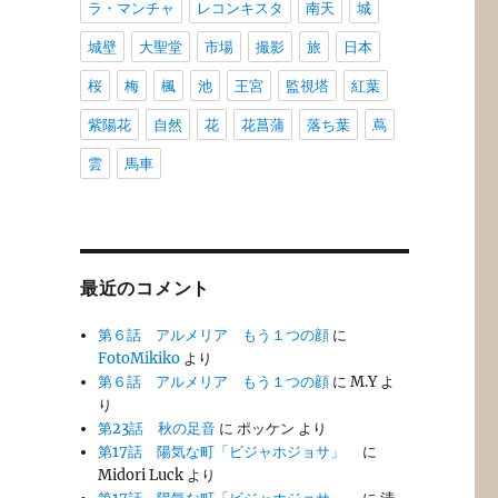
ラ・マンチャ
レコンキスタ
南天
城
城壁
大聖堂
市場
撮影
旅
日本
桜
梅
楓
池
王宮
監視塔
紅葉
紫陽花
自然
花
花菖蒲
落ち葉
蔦
雲
馬車
最近のコメント
第６話 アルメリア もう１つの顔
に
FotoMikiko
より
第６話 アルメリア もう１つの顔
に
M.Y
よ
り
第23話 秋の足音
に
ポッケン
より
第17話 陽気な町「ビジャホジョサ」
に
Midori Luck
より