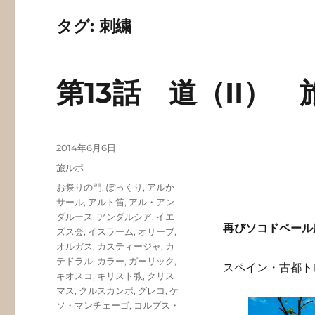
タグ:
刺繍
第13話 道（II）
投
2014年6月6日
稿
カ
旅ルポ
日:
テ
タ
お祭りの門
,
ぽっくり
,
アルか
ゴ
グ
サール
,
アルト笛
,
アル・アン
リ
ダルース
,
アンダルシア
,
イエ
ー
再びソコドベール
ズス会
,
イスラーム
,
オリーブ
,
オルガス
,
カスティージャ
,
カ
テドラル
,
カラー
,
ガーリック
,
スペイン・古都ト
キオスコ
,
キリスト教
,
クリス
マス
,
クルスカンポ
,
グレコ
,
ケ
ソ・マンチェーゴ
,
コルプス・