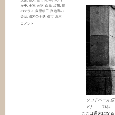
文豪
,
旅人
,
旧市街
,
時計の門
,
歴史
,
王宮
,
画家
,
白黒
,
縦笛
,
花
のテラス
,
象眼細工
,
路地裏の
会話
,
週末の子供
,
都市
,
風車
第
コメント
13
話
道
（II）
旅
人
の
ト
レ
ド
に
ソコドベール広
ド） 7141
ここは週末になる