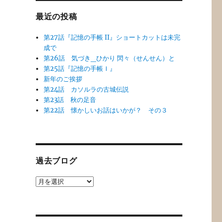
最近の投稿
第27話『記憶の手帳 II』ショートカットは未完
成で
第26話 気づき_ひかり 閃々（せんせん）と
第25話『記憶の手帳Ｉ』
新年のご挨拶
第24話 カソルラの古城伝説
第23話 秋の足音
第22話 懐かしいお話はいかが？ その３
過去ブログ
過
去
ブ
ロ