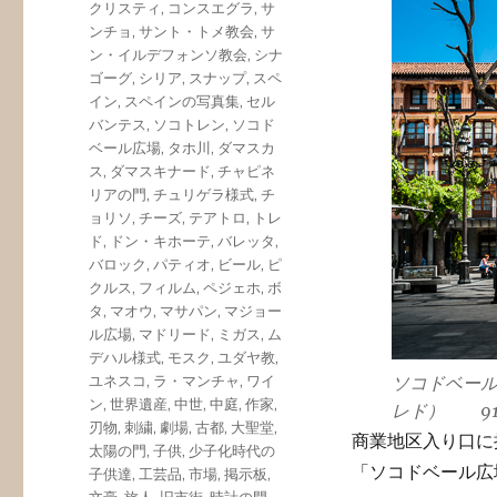
クリスティ
,
コンスエグラ
,
サ
ンチョ
,
サント・トメ教会
,
サ
ン・イルデフォンソ教会
,
シナ
ゴーグ
,
シリア
,
スナップ
,
スペ
イン
,
スペインの写真集
,
セル
バンテス
,
ソコトレン
,
ソコド
ベール広場
,
タホ川
,
ダマスカ
ス
,
ダマスキナード
,
チャピネ
リアの門
,
チュリゲラ様式
,
チ
ョリソ
,
チーズ
,
テアトロ
,
トレ
ド
,
ドン・キホーテ
,
バレッタ
,
バロック
,
パティオ
,
ビール
,
ピ
クルス
,
フィルム
,
ペジェホ
,
ボ
タ
,
マオウ
,
マサパン
,
マジョー
ル広場
,
マドリード
,
ミガス
,
ム
デハル様式
,
モスク
,
ユダヤ教
,
ソコドベー
ユネスコ
,
ラ・マンチャ
,
ワイ
ン
,
世界遺産
,
中世
,
中庭
,
作家
,
レド） 91
刃物
,
刺繍
,
劇場
,
古都
,
大聖堂
,
商業地区入り口に
太陽の門
,
子供
,
少子化時代の
「ソコドベール広
子供達
,
工芸品
,
市場
,
掲示板
,