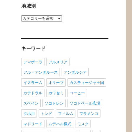
グ
地域別
地
域
別
キーワード
アマポーラ
アルメリア
アル・アンダルース
アンダルシア
イスラーム
オリーブ
カスティージャ王国
カテドラル
カワセミ
コーヒー
スペイン
ソコトレン
ソコドベール広場
タホ川
トレド
フィルム
フラメンコ
マドリード
ムデハル様式
モスク