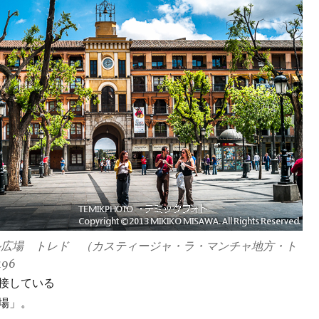
ル広場 トレド （カスティージャ・ラ・マンチャ地方・ト
96
接している
場」。