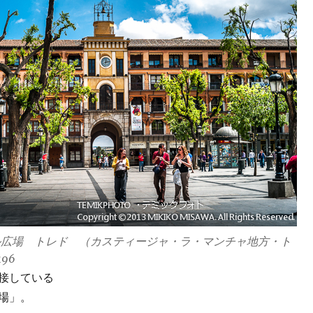
ル広場 トレド （カスティージャ・ラ・マンチャ地方・ト
96
接している
場」。