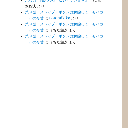
第17話 陽気な町「ビジャホジョサ」
に
清
水稔夫
より
第８話 ストップ・ボタンは解除して モハカ
ールの今昔
に
FotoMikiko
より
第８話 ストップ・ボタンは解除して モハカ
ールの今昔
に
うちだ遊次
より
第８話 ストップ・ボタンは解除して モハカ
ールの今昔
に
うちた遊次
より