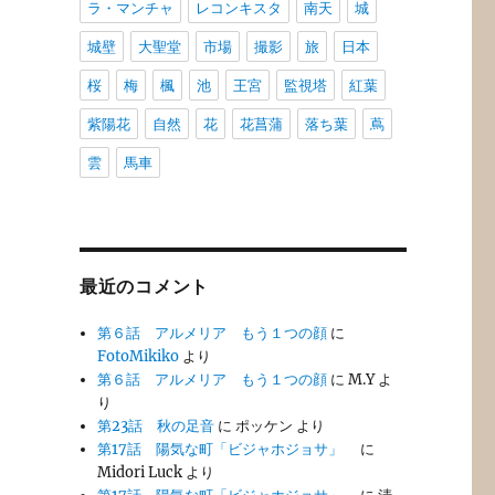
ラ・マンチャ
レコンキスタ
南天
城
城壁
大聖堂
市場
撮影
旅
日本
桜
梅
楓
池
王宮
監視塔
紅葉
紫陽花
自然
花
花菖蒲
落ち葉
蔦
雲
馬車
最近のコメント
第６話 アルメリア もう１つの顔
に
FotoMikiko
より
第６話 アルメリア もう１つの顔
に
M.Y
よ
り
第23話 秋の足音
に
ポッケン
より
第17話 陽気な町「ビジャホジョサ」
に
Midori Luck
より