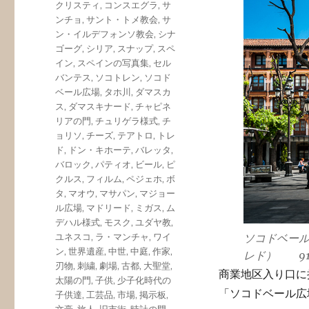
クリスティ
,
コンスエグラ
,
サ
ンチョ
,
サント・トメ教会
,
サ
ン・イルデフォンソ教会
,
シナ
ゴーグ
,
シリア
,
スナップ
,
スペ
イン
,
スペインの写真集
,
セル
バンテス
,
ソコトレン
,
ソコド
ベール広場
,
タホ川
,
ダマスカ
ス
,
ダマスキナード
,
チャピネ
リアの門
,
チュリゲラ様式
,
チ
ョリソ
,
チーズ
,
テアトロ
,
トレ
ド
,
ドン・キホーテ
,
バレッタ
,
バロック
,
パティオ
,
ビール
,
ピ
クルス
,
フィルム
,
ペジェホ
,
ボ
タ
,
マオウ
,
マサパン
,
マジョー
ル広場
,
マドリード
,
ミガス
,
ム
デハル様式
,
モスク
,
ユダヤ教
,
ソコドベー
ユネスコ
,
ラ・マンチャ
,
ワイ
ン
,
世界遺産
,
中世
,
中庭
,
作家
,
レド） 91
刃物
,
刺繍
,
劇場
,
古都
,
大聖堂
,
商業地区入り口に
太陽の門
,
子供
,
少子化時代の
「ソコドベール広
子供達
,
工芸品
,
市場
,
掲示板
,