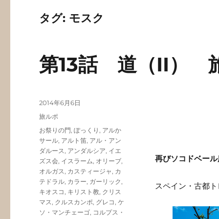
タグ:
モスク
第13話 道（II）
投
2014年6月6日
稿
カ
旅ルポ
日:
テ
タ
お祭りの門
,
ぽっくり
,
アルか
ゴ
グ
サール
,
アルト笛
,
アル・アン
リ
ダルース
,
アンダルシア
,
イエ
ー
再びソコドベール
ズス会
,
イスラーム
,
オリーブ
,
オルガス
,
カスティージャ
,
カ
テドラル
,
カラー
,
ガーリック
,
スペイン・古都ト
キオスコ
,
キリスト教
,
クリス
マス
,
クルスカンポ
,
グレコ
,
ケ
ソ・マンチェーゴ
,
コルプス・