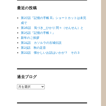
最近の投稿
第27話『記憶の手帳 II』ショートカットは未完
成で
第26話 気づき_ひかり 閃々（せんせん）と
第25話『記憶の手帳Ｉ』
新年のご挨拶
第24話 カソルラの古城伝説
第23話 秋の足音
第22話 懐かしいお話はいかが？ その３
過去ブログ
過
去
ブ
ロ