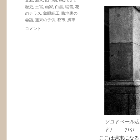
文豪
,
旅人
,
旧市街
,
時計の門
,
歴史
,
王宮
,
画家
,
白黒
,
縦笛
,
花
のテラス
,
象眼細工
,
路地裏の
会話
,
週末の子供
,
都市
,
風車
第
コメント
13
話
道
（II）
旅
人
の
ト
レ
ド
に
ソコドベール広
ド） 7141
ここは週末になる