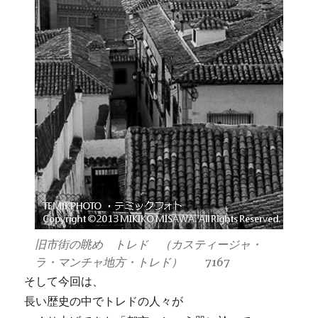
旧市街の眺め トレド （カスティージャ・
ラ・マンチャ地方・トレド） 7167
そして今回は、
長い歴史の中でトレドの人々が