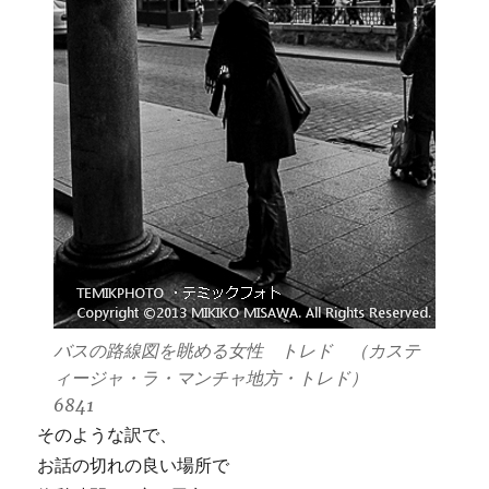
バスの路線図を眺める女性 トレド （カステ
ィージャ・ラ・マンチャ地方・トレド）
6841
そのような訳で、
お話の切れの良い場所で