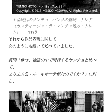
土産物店のサンチョ パンサの置物 トレド
（カスティージャ・ラ・マンチャ地方・トレ
ド） 7138
それから作品表現に関して
次のようにも続いて述べていました。
質問「像は、物語の中で同行するサンチョと比べ
て
、
より主人公エル・キホーテ似なのですか？」に対
し、