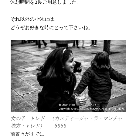
休憩時間を2度ご用意しました。
それ以外の小休止は、
どうぞお好きな時にとって下さいね。
女の子 トレド （カスティージャ・ラ・マンチャ
地方・トレド） 6868
前置きがすでに