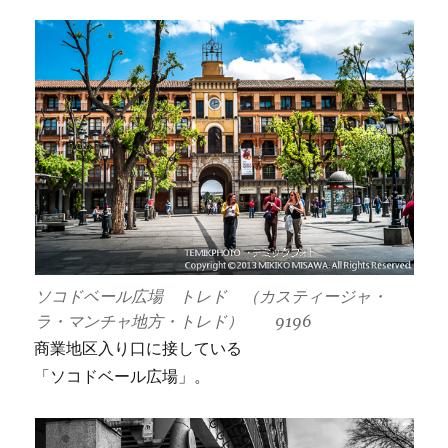
ソコドベール広場 トレド （カスティージャ・
ラ・マンチャ地方・トレド） 9196
商業地区入り口に接している
「ソコドベール広場」。