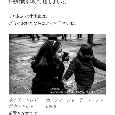
休憩時間を2度ご用意しました。
それ以外の小休止は、
どうぞお好きな時にとって下さいね。
女の子 トレド （カスティージャ・ラ・マンチャ
地方・トレド） 6868
前置きがすでに