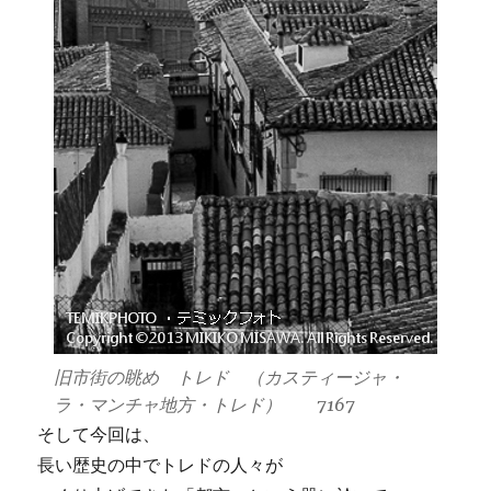
旧市街の眺め トレド （カスティージャ・
ラ・マンチャ地方・トレド） 7167
そして今回は、
長い歴史の中でトレドの人々が