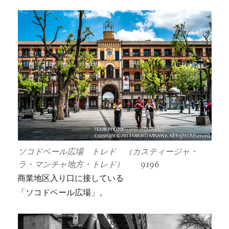
ソコドベール広場 トレド （カスティージャ・
ラ・マンチャ地方・トレド） 9196
商業地区入り口に接している
「ソコドベール広場」。