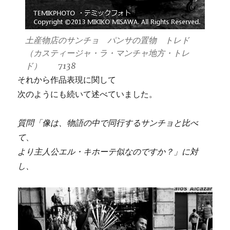
土産物店のサンチョ パンサの置物 トレド
（カスティージャ・ラ・マンチャ地方・トレ
ド） 7138
それから作品表現に関して
次のようにも続いて述べていました。
質問「像は、物語の中で同行するサンチョと比べ
て
、
より主人公エル・キホーテ似なのですか？」に対
し、