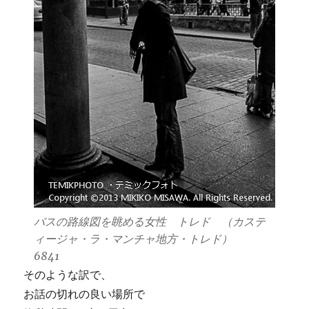
バスの路線図を眺める女性 トレド （カステ
ィージャ・ラ・マンチャ地方・トレド）
6841
そのような訳で、
お話の切れの良い場所で