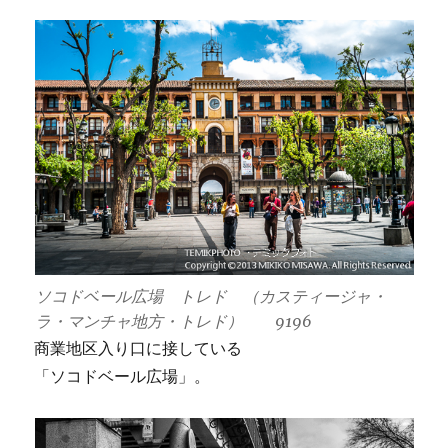
ソコドベール広場 トレド （カスティージャ・
ラ・マンチャ地方・トレド） 9196
商業地区入り口に接している
「ソコドベール広場」。