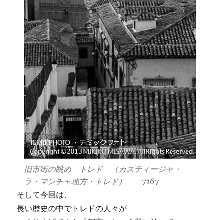
旧市街の眺め トレド （カスティージャ・
ラ・マンチャ地方・トレド） 7167
そして今回は、
長い歴史の中でトレドの人々が