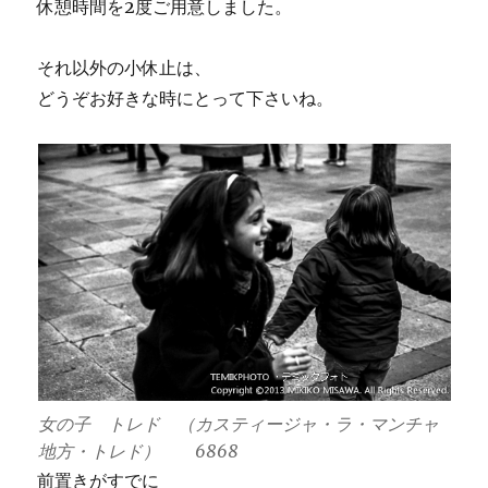
休憩時間を2度ご用意しました。
それ以外の小休止は、
どうぞお好きな時にとって下さいね。
女の子 トレド （カスティージャ・ラ・マンチャ
地方・トレド） 6868
前置きがすでに