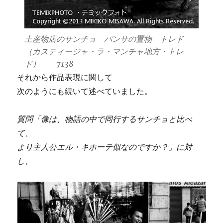
土産物店のサンチョ パンサの置物 トレド
（カスティージャ・ラ・マンチャ地方・トレ
ド） 7138
それから作品表現に関して
次のようにも続いて述べていました。
質問「像は、物語の中で同行するサンチョと比べ
て
、
より主人公エル・キホーテ似なのですか？」に対
し、