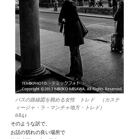
バスの路線図を眺める女性 トレド （カステ
ィージャ・ラ・マンチャ地方・トレド）
6841
そのような訳で、
お話の切れの良い場所で