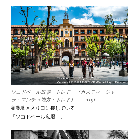
ソコドベール広場 トレド （カスティージャ・
ラ・マンチャ地方・トレド） 9196
商業地区入り口に接している
「ソコドベール広場」。