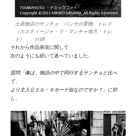
土産物店のサンチョ パンサの置物 トレド
（カスティージャ・ラ・マンチャ地方・トレ
ド） 7138
それから作品表現に関して
次のようにも続いて述べていました。
質問「像は、物語の中で同行するサンチョと比べ
て
、
より主人公エル・キホーテ似なのですか？」に対
し、