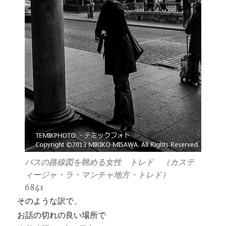
バスの路線図を眺める女性 トレド （カステ
ィージャ・ラ・マンチャ地方・トレド）
6841
そのような訳で、
お話の切れの良い場所で