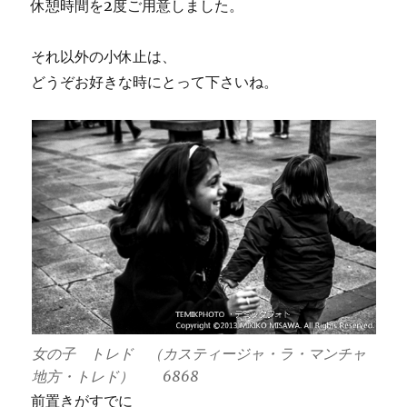
休憩時間を2度ご用意しました。
それ以外の小休止は、
どうぞお好きな時にとって下さいね。
女の子 トレド （カスティージャ・ラ・マンチャ
地方・トレド） 6868
前置きがすでに