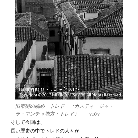
旧市街の眺め トレド （カスティージャ・
ラ・マンチャ地方・トレド） 7167
そして今回は、
長い歴史の中でトレドの人々が